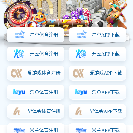
首页
/
体育焦点
/ 正文
2026-06-01 14:01
55 次阅读