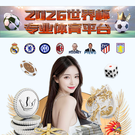
立即注册
B体育官方网站
官网 ·
权威体育数据平台
B体育官方网站 OFFICIAL WEBSITE
自2022年创立以来，
B体育官方网站
致力于为用户提供
包括NBA、英超、欧洲杯、LPL在内的热门赛事直播与
数据服务，广受用户信赖。
立即下载B体育官方网站APP