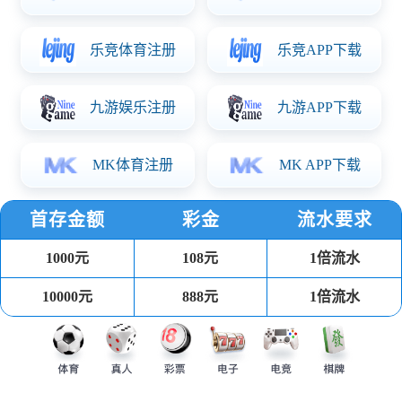
队报：巴黎有意波尔图门将迪奥戈-科斯
塔，舍瓦利耶可能离队
法甲豪门巴黎圣日耳曼在门将位置上的换血计划逐渐
浮出水面。据法国《队报》最新报道，巴黎圣日耳曼
正密切关注波尔图门将迪奥戈-科斯塔，将其视为未来
防线的重要补强目标。与此同时，球队现任主力门
将、法国国门舍瓦利耶的未来则变得扑朔迷离，他可
能在今年夏天寻求新的挑战，以获取更多的出场机
会。这一潜在的双向变动，预示着巴黎门将位置即将
迎来一场深思熟虑的更新换代。